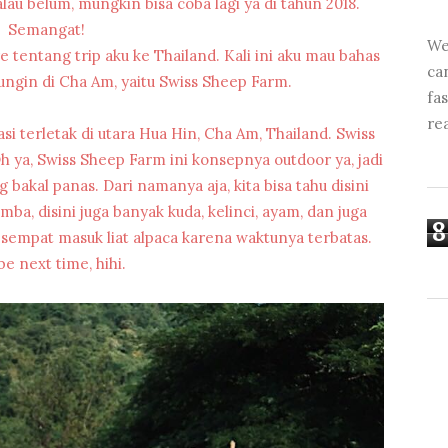
au belum, mungkin bisa coba lagi ya di tahun 2018.
Semangat!
We
e tentang trip aku ke Thailand. Kali ini aku mau bahas
ca
ungin di Cha Am, yaitu Swiss Sheep Farm.
fa
re
i terletak di utara Hua Hin, Cha Am, Thailand. Swiss
h ya, Swiss Sheep Farm ini konsepnya outdoor ya, jadi
 bakal panas. Dari namanya aja, kita bisa tahu disini
 disini juga banyak kuda, kelinci, ayam, dan juga
8
 sempat masuk liat alpaca karena waktunya terbatas.
e next time, hihi.