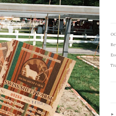
O
Re
Ev
Tr