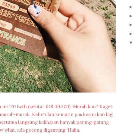
▼
ini 120 Bath (sekitar IDR 49.200). Murah kan? Kaget
i murah-murah. Kebetulan kemarin pas kesini kan lagi
 pertama langsung kelihatan banyak patung-patung
ow what, ada pocong digantung! Haha.