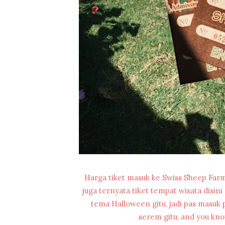
Harga tiket masuk ke Swiss Sheep Farm 
juga ternyata tiket tempat wisata disin
tema Halloween gitu, jadi pas masuk
serem gitu, and you kn