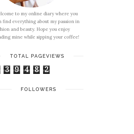
lcome to my online diary where you
n find everything about my passion in
shion and beauty. Hope you enjoy
ading mine while sipping your coffee!
TOTAL PAGEVIEWS
3
9
4
8
2
FOLLOWERS