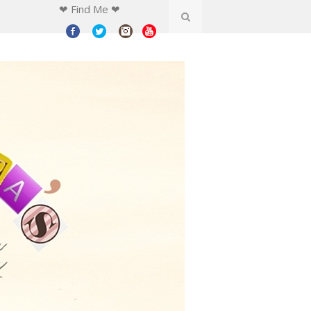
❤ Find Me ❤