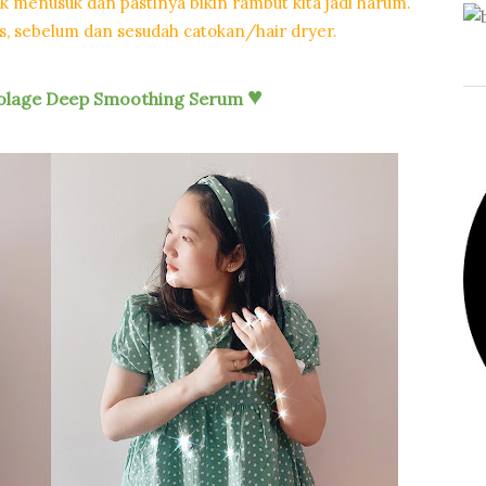
k menusuk dan pastinya bikin rambut kita jadi harum.
as, sebelum dan sesudah catokan/hair dryer.
♥
iolage Deep Smoothing Serum