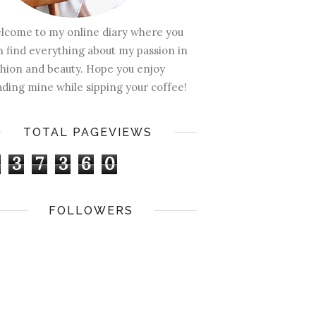
lcome to my online diary where you
n find everything about my passion in
shion and beauty. Hope you enjoy
ading mine while sipping your coffee!
TOTAL PAGEVIEWS
3
7
3
6
0
FOLLOWERS