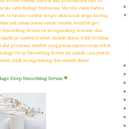
n serum rambut natural dan professional dari #1
nesia yaitu Biolage Indonesia. Mereka claim bahwa
▼
ut, terutama rambut megar alias kayak singa, kering,
a bisa jadi solusi instan untuk rambut #AntiMegar!
p Smoothing Serum ini mengandung Avocado dan
jadikan rambut lembut, mudah diatur, lebih berkilau
i alat penataan rambut yang panas supaya tetap sehat
 Biolage Deep Smoothing Serum ini adalah cara pintar
embut, tidak mengembang dan mudah diatur.
♥
olage Deep Smoothing Serum