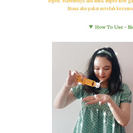
lepek. Harumnya aku suka, super soft ga
Biasa aku pakai setelah keram
♥
How To Use - B