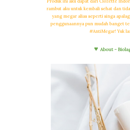
Produk ini aku dapat dari Clozette Indo
rambut aku untuk kembali sehat dan tid
yang megar alias seperti singa apalag
penggunaannya pun mudah banget teru
#AntiMegar! Yuk lan
♥
About - Biol