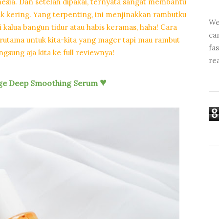
nesia. Dan setelah dipakai, ternyata sangat membantu
ak kering. Yang terpenting, ini menjinakkan rambutku
We
i kalua bangun tidur atau habis keramas, haha! Cara
ca
tama untuk kita-kita yang mager tapi mau rambut
fa
gsung aja kita ke full reviewnya!
re
♥
age Deep Smoothing Serum
8