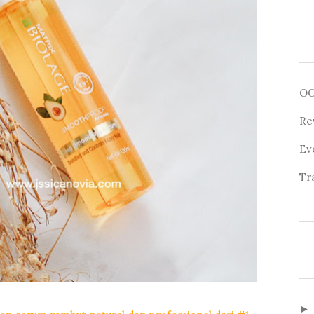
O
Re
Ev
Tr