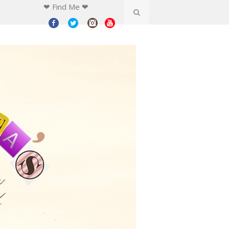
❤ Find Me ❤