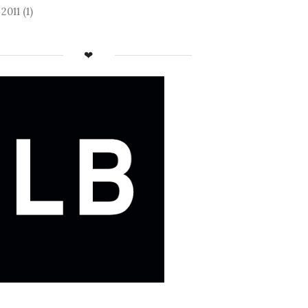
2011
(1)
►
❤