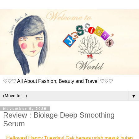
♡♡♡ All About Fashion, Beauty and Travel ♡♡♡
▼
November 9, 2020
Review : Biolage Deep Smoothing
Serum
Helloves! Happy Tuesday! Gak berasa udah masuk bulan