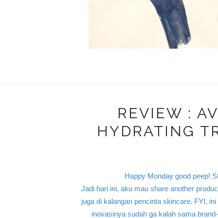
REVIEW : A
HYDRATING T
Happy Monday good peep! Still
Jadi hari ini, aku mau share another produ
juga di kalangan pencinta skincare. FYI, in
inovasinya sudah ga kalah sama brand-b