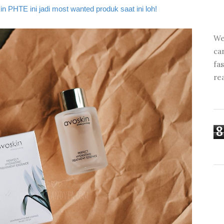
n PHTE ini jadi most wanted produk saat ini loh!
We
ca
fa
re
8