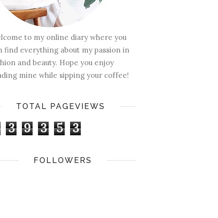
lcome to my online diary where you
n find everything about my passion in
shion and beauty. Hope you enjoy
ading mine while sipping your coffee!
TOTAL PAGEVIEWS
3
9
3
5
3
FOLLOWERS