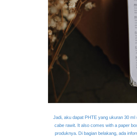
Jadi, aku dapat PHTE yang ukuran 30 ml (tr
cabe rawit. It also comes with a paper b
produknya. Di bagian belakang, ada infor