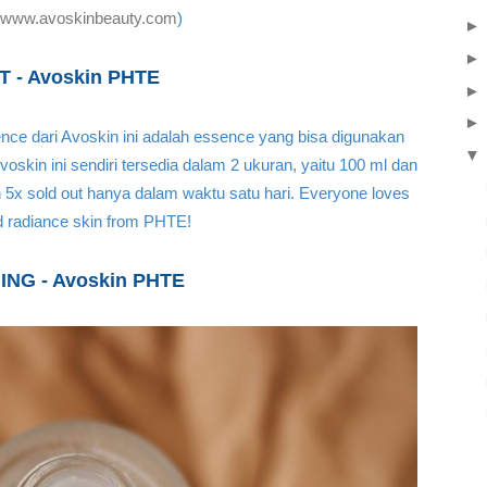
www.avoskinbeauty.com
)
 - Avoskin PHTE
ence dari Avoskin ini adalah essence yang bisa digunakan
▼
skin ini sendiri tersedia dalam 2 ukuran, yaitu 100 ml dan
 5x sold out hanya dalam waktu satu hari. Everyone loves
d radiance skin from PHTE!
NG - Avoskin PHTE