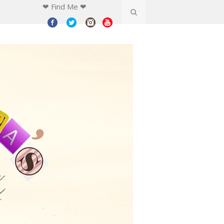
❤ Find Me ❤