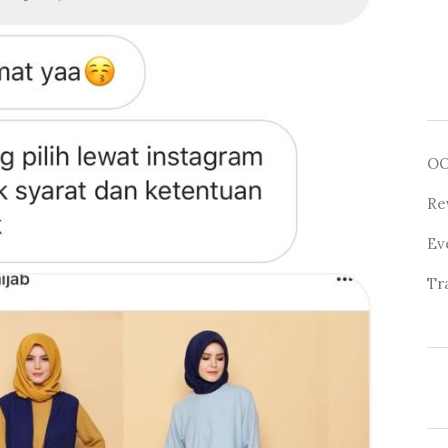
O
Re
Ev
Tr