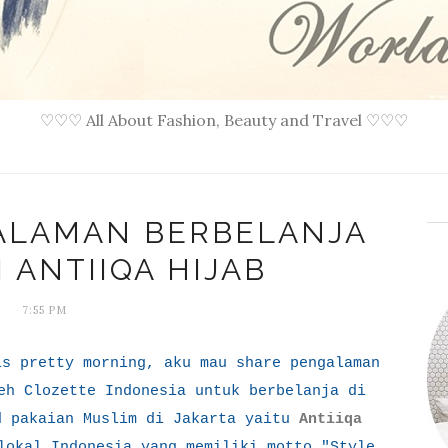
♡♡♡ All About Fashion, Beauty and Travel ♡♡♡
GALAMAN BERBELANJA
 ANTIIQA HIJAB
7:55 PM
is pretty morning, aku mau share pengalaman
eh Clozette Indonesia untuk berbelanja di
d pakaian Muslim di Jakarta yaitu
Antiiqa
lokal Indonesia yang memiliki motto "Style