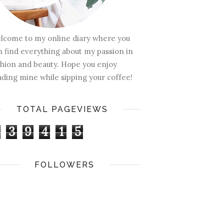
lcome to my online diary where you
n find everything about my passion in
shion and beauty. Hope you enjoy
ading mine while sipping your coffee!
TOTAL PAGEVIEWS
3
9
4
1
5
FOLLOWERS