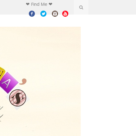
❤ Find Me ❤