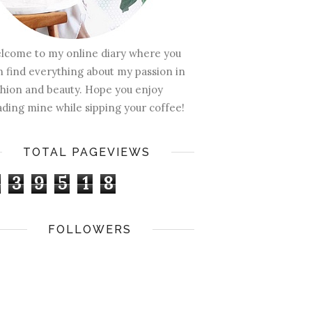
lcome to my online diary where you
n find everything about my passion in
shion and beauty. Hope you enjoy
ading mine while sipping your coffee!
TOTAL PAGEVIEWS
3
9
5
1
8
FOLLOWERS