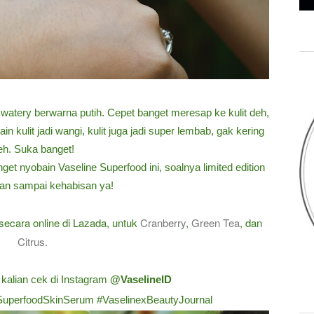
it watery berwarna putih. Cepet banget meresap ke kulit deh,
n kulit jadi wangi, kulit juga jadi super lembab, gak kering
eh. Suka banget!
get nyobain Vaseline Superfood ini, soalnya limited edition
gan sampai kehabisan ya!
secara online di Lazada, untuk
Cranberry
,
Green Tea
, dan
Citrus.
 kalian cek di Instagram
@VaselineID
SuperfoodSkinSerum #VaselinexBeautyJournal