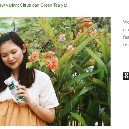
view variant Citrus dan Green Tea ya!
We
ca
fa
re
8