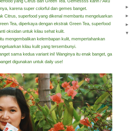
Superfood yang Citrus dan Green Tea. Gemessss kann? Aku
gnya, karena super colorful dan gemes banget.
tak Citrus, superfood yang dikenal membantu mengeluarkan
 Green Tea, diperkaya dengan ekstrak Green Tea, superfood
ti oksidan untuk kilau sehat kulit.
▼
yaitu mengembalikan kelembapan kulit, mempertahankan
geluarkan kilau kulit yang tersembunyi.
nget sama kedua variant ini! Wanginya itu enak banget, ga
nget digunakan untuk daily use!