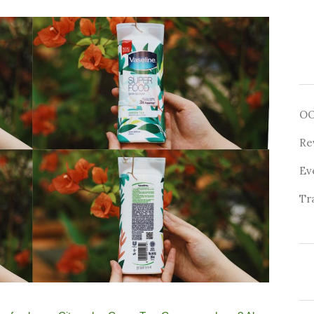
O
Re
Ev
Tr