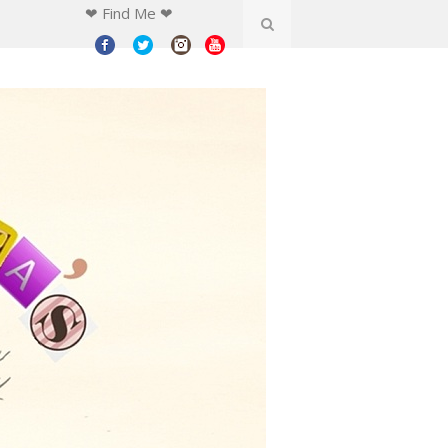
❤ Find Me ❤