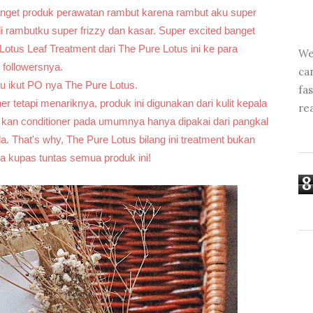
anget produk perawatan rambut karena rambut aku super
adi rambutku super frizzy dan kasar. Super excited banget
us Leaf Treatment dari The Pure Lotus ini ke para
We
followersnya.
ca
u ikut PO nya The Pure Lotus.
fa
er tetapi menariknya, produk ini digunakan dari kulit kepala
re
 kan conditioner pada umumnya hanya dipakai dari pangkal
la. That's why, The Pure Lotus bilang ini treatment bukan
ita kupas tuntas semua produk ini!
8