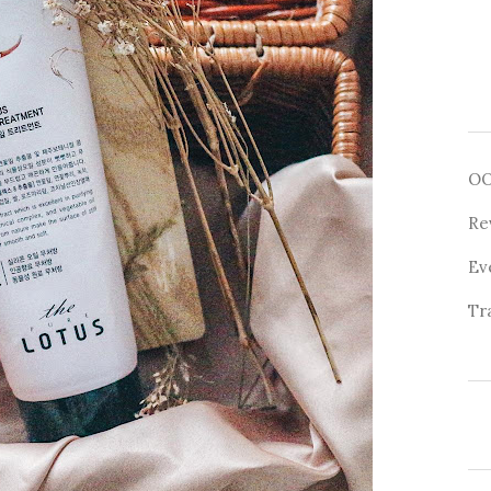
O
Re
Ev
Tr