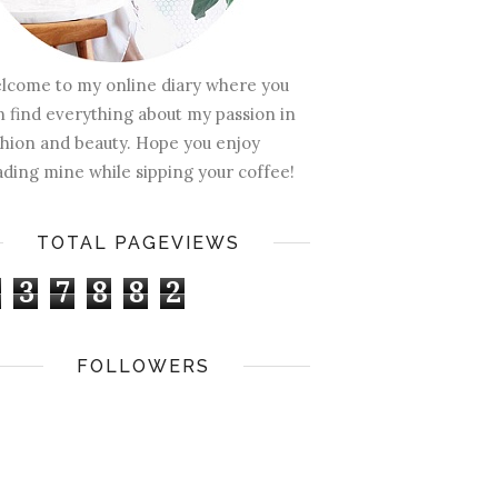
lcome to my online diary where you
n find everything about my passion in
shion and beauty. Hope you enjoy
ading mine while sipping your coffee!
TOTAL PAGEVIEWS
3
7
8
8
2
FOLLOWERS