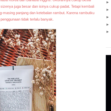
sizenya juga besar dan isinya cukup padat. Tetapi kembali
ng-masing panjang dan ketebalan rambut. Karena rambutku
i penggunaan tidak terlalu banyak.