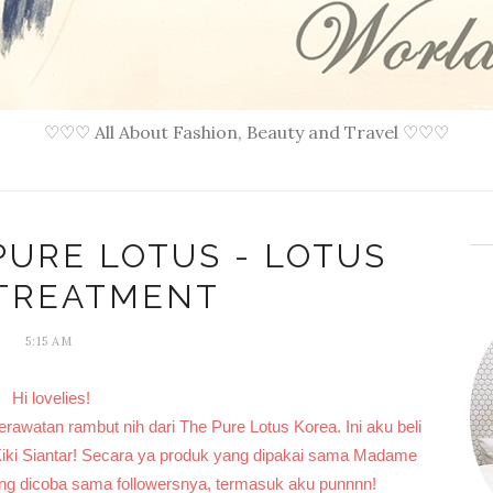
♡♡♡ All About Fashion, Beauty and Travel ♡♡♡
PURE LOTUS - LOTUS
 TREATMENT
5:15 AM
Hi lovelies!
erawatan rambut nih dari The Pure Lotus Korea. Ini aku beli
Kiki Siantar! Secara ya produk yang dipakai sama Madame
sung dicoba sama followersnya, termasuk aku punnnn!