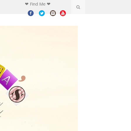
❤ Find Me ❤