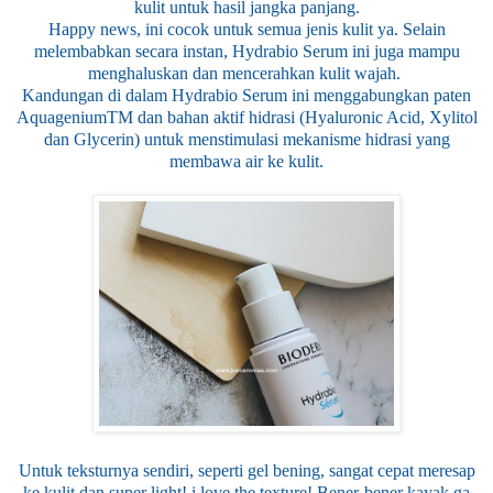
kulit untuk hasil jangka panjang.
Happy news, ini cocok untuk semua jenis kulit ya. Selain
melembabkan secara instan, Hydrabio Serum ini juga mampu
menghaluskan dan mencerahkan kulit wajah.
Kandungan di dalam Hydrabio Serum ini menggabungkan paten
AquageniumTM dan bahan aktif hidrasi (Hyaluronic Acid, Xylitol
dan Glycerin) untuk menstimulasi mekanisme hidrasi yang
membawa air ke kulit.
Untuk teksturnya sendiri, seperti gel bening, sangat cepat meresap
ke kulit dan super light! i love the texture! Bener-bener kayak ga