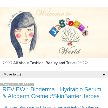
♡♡♡ All About Fashion, Beauty and Travel ♡♡♡
▼
August 1, 2021
REVIEW : Bioderma - Hydrabio Serum
& Atoderm Creme #SkinBarrierHeroes
Hi loves! Welcome back to my review post today! Another racun