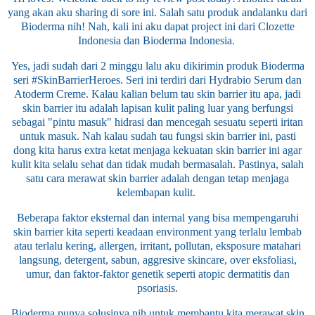
yang akan aku sharing di sore ini. Salah satu produk andalanku dari
Bioderma nih! Nah, kali ini aku dapat project ini dari Clozette
Indonesia dan Bioderma Indonesia.
Yes, jadi sudah dari 2 minggu lalu aku dikirimin produk Bioderma
seri #SkinBarrierHeroes. Seri ini terdiri dari Hydrabio Serum dan
Atoderm Creme. Kalau kalian belum tau skin barrier itu apa, jadi
skin barrier itu adalah lapisan kulit paling luar yang berfungsi
sebagai "pintu masuk" hidrasi dan mencegah sesuatu seperti iritan
untuk masuk. Nah kalau sudah tau fungsi skin barrier ini, pasti
dong kita harus extra ketat menjaga kekuatan skin barrier ini agar
kulit kita selalu sehat dan tidak mudah bermasalah. Pastinya, salah
satu cara merawat skin barrier adalah dengan tetap menjaga
kelembapan kulit.
Beberapa faktor eksternal dan internal yang bisa mempengaruhi
skin barrier kita seperti keadaan environment yang terlalu lembab
atau terlalu kering, allergen, irritant, pollutan, eksposure matahari
langsung, detergent, sabun, aggresive skincare, over eksfoliasi,
umur, dan faktor-faktor genetik seperti atopic dermatitis dan
psoriasis.
Bioderma punya solusinya nih untuk membantu kita merawat skin