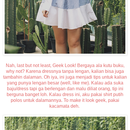
Nah, last but not least, Geek Look! Bergaya ala kutu buku,
why not? Karena dressnya tanpa lengan, kalian bisa juga
tambahin dalaman. Oh iya, ini juga menjadi tips untuk kalian
yang punya lengan besar (well, like me). Kalau ada suka
baju/dress tapi ga berlengan dan malu diliat orang, tip ini
berguna banget loh. Kalau dress ini, aku pakai shirt putih
polos untuk dalamannya. To make it look geek, pakai
kacamata deh.