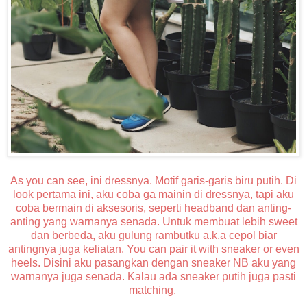
As you can see, ini dressnya. Motif garis-garis biru putih. Di
look pertama ini, aku coba ga mainin di dressnya, tapi aku
coba bermain di aksesoris, seperti headband dan anting-
anting yang warnanya senada. Untuk membuat lebih sweet
dan berbeda, aku gulung rambutku a.k.a cepol biar
antingnya juga keliatan. You can pair it with sneaker or even
heels. Disini aku pasangkan dengan sneaker NB aku yang
warnanya juga senada. Kalau ada sneaker putih juga pasti
matching.