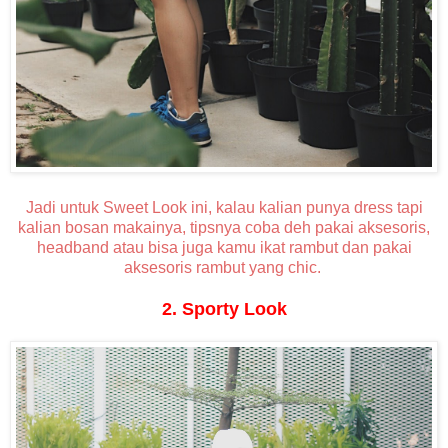
Jadi untuk Sweet Look ini, kalau kalian punya dress tapi
kalian bosan makainya, tipsnya coba deh pakai aksesoris,
headband atau bisa juga kamu ikat rambut dan pakai
aksesoris rambut yang chic.
2. Sporty Look