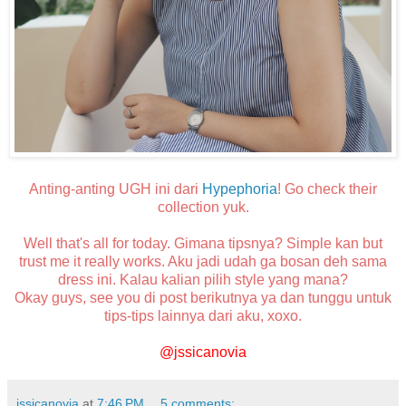
Anting-anting UGH ini dari
Hypephoria
! Go check their
collection yuk.
Well that's all for today. Gimana tipsnya? Simple kan but
trust me it really works. Aku jadi udah ga bosan deh sama
dress ini. Kalau kalian pilih style yang mana?
Okay guys, see you di post berikutnya ya dan tunggu untuk
tips-tips lainnya dari aku, xoxo.
@jssicanovia
jssicanovia
at
7:46 PM
5 comments: