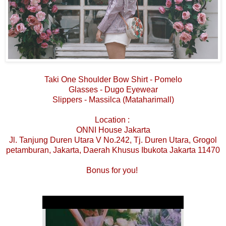
Taki One Shoulder Bow Shirt - Pomelo
Glasses - Dugo Eyewear
Slippers - Massilca (Mataharimall)
Location :
ONNI House Jakarta
Jl. Tanjung Duren Utara V No.242, Tj. Duren Utara, Grogol
petamburan, Jakarta, Daerah Khusus Ibukota Jakarta 11470
Bonus for you!