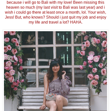
because i will go to Bali with my love! Been missing this
heaven so much (my last visit to Bali was last year) and i
wish i could go there at least once a month, lol. Your wish,
Jess! But, who knows? Should i just quit my job and enjoy
my life and travel a lot? HAHA.