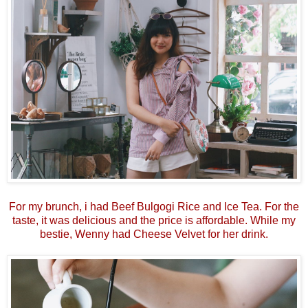
For my brunch, i had Beef Bulgogi Rice and Ice Tea. For the
taste, it was delicious and the price is affordable. While my
bestie, Wenny had Cheese Velvet for her drink.