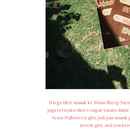
Harga tiket masuk ke Swiss Sheep Farm 
juga ternyata tiket tempat wisata disin
tema Halloween gitu, jadi pas masuk
serem gitu, and you kn