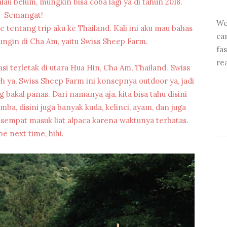
au belum, mungkin bisa coba lagi ya di tahun 2018.
Semangat!
We
e tentang trip aku ke Thailand. Kali ini aku mau bahas
ca
ungin di Cha Am, yaitu Swiss Sheep Farm.
fa
re
i terletak di utara Hua Hin, Cha Am, Thailand. Swiss
h ya, Swiss Sheep Farm ini konsepnya outdoor ya, jadi
 bakal panas. Dari namanya aja, kita bisa tahu disini
 disini juga banyak kuda, kelinci, ayam, dan juga
 sempat masuk liat alpaca karena waktunya terbatas.
e next time, hihi.