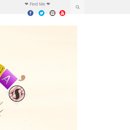
❤ Find Me ❤