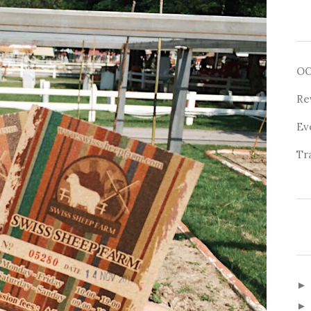
O
Re
Ev
Tr