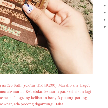
▼
ini 120 Bath (sekitar IDR 49.200). Murah kan? Kaget
i murah-murah. Kebetulan kemarin pas kesini kan lagi
 pertama langsung kelihatan banyak patung-patung
ow what, ada pocong digantung! Haha.