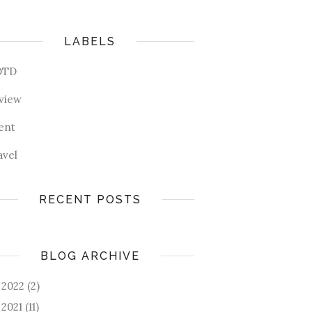
LABELS
OTD
view
ent
avel
RECENT POSTS
BLOG ARCHIVE
2022
(2)
►
2021
(11)
►