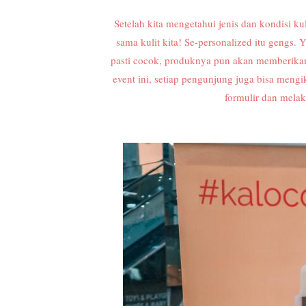
Setelah kita mengetahui jenis dan kondisi ku
sama kulit kita! Se-personalized itu gengs.
pasti cocok, produknya pun akan memberik
event ini, setiap pengunjung juga bisa 
formulir dan melaku