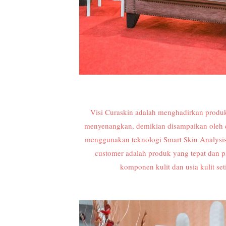
Visi Curaskin adalah menghadirkan produk 
menyenangkan, demikian disampaikan oleh d
menggunakan teknologi Smart Skin Analysis
customer adalah produk yang tepat dan p
komponen kulit dan usia kulit set