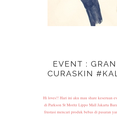
EVENT : GRA
CURASKIN #K
Hi loves!! Hari ini aku mau share keseruan ev
di Parkson St Moritz Lippo Mall Jakarta Bara
frustasi mencari produk bebas di pasaran y