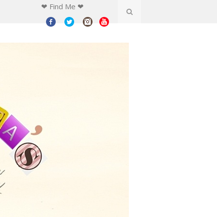
❤ Find Me ❤