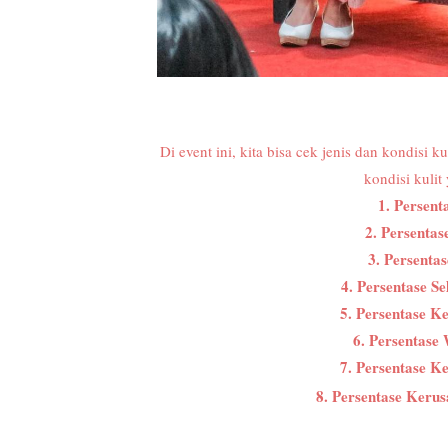
Di event ini, kita bisa cek jenis dan kondisi
kondisi kulit 
1. Persent
2. Persenta
3. Persenta
4. Persentase S
5. Persentase K
6. Persentase
7. Persentase K
8. Persentase Keru