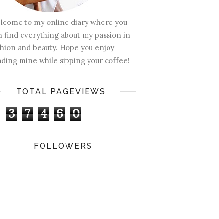
lcome to my online diary where you
n find everything about my passion in
shion and beauty. Hope you enjoy
ading mine while sipping your coffee!
TOTAL PAGEVIEWS
3
7
4
6
0
FOLLOWERS