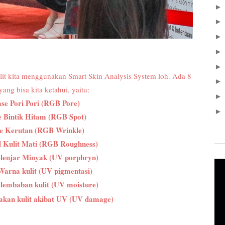
 kulit kita menggunakan Smart Skin Analysis System loh. Ada 8
yang bisa kita ketahui, yaitu:
ase Pori Pori (RGB Pore)
se Bintik Hitam (RGB Spot)
se Kerutan (RGB Wrinkle)
el Kulit Mati (RGB Roughness)
elenjar Minyak (UV porphryn)
 Warna kulit (UV pigmentasi)
elembaban kulit (UV moisture)
sakan kulit akibat UV (UV damage)