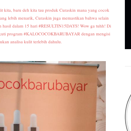
lit kita, baru deh kita tau produk Curaskin mana yang cocok
 Yang lebih menarik, Curaskin juga memastikan bahwa selain
an hasil dalam 15 hari #RESULTIN15DAYS! Wow ga tuhh! Di
mengikuti program #KALOCOCOKBARUBAYAR dengan mengisi
kan analisa kulit terlebih dahulu.