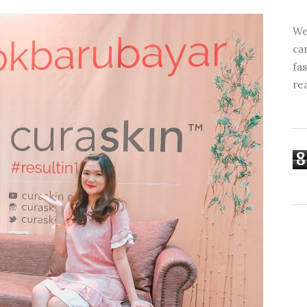
We
ca
fa
re
8