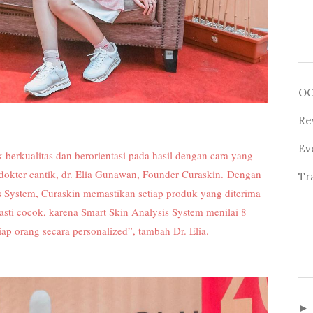
O
Re
Ev
berkualitas dan berorientasi pada hasil dengan cara yang
okter cantik, dr. Elia Gunawan, Founder Curaskin.
Dengan
Tr
 System, Curaskin memastikan setiap produk yang diterima
asti cocok, karena Smart Skin Analysis System menilai 8
iap orang secara personalized”, tambah Dr. Elia.