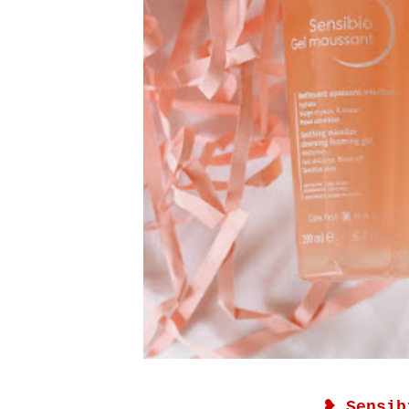
❥
Sensi