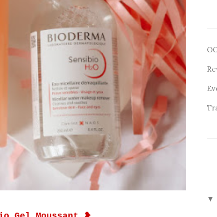
O
Re
Ev
Tr
▼
bio Gel Moussant
❥