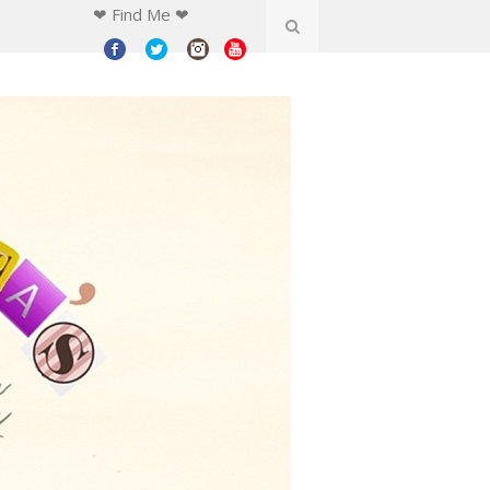
❤ Find Me ❤