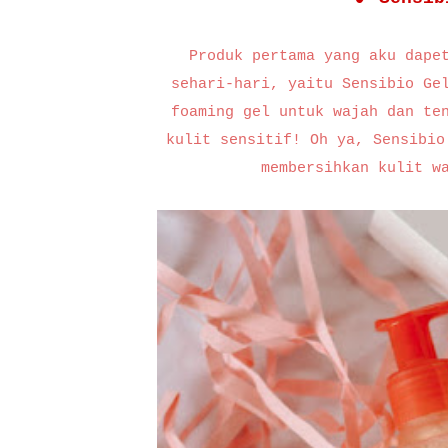
Produk pertama yang aku dape
sehari-hari, yaitu Sensibio Ge
foaming gel untuk wajah dan te
kulit sensitif! Oh ya, Sensibio
membersihkan kulit w