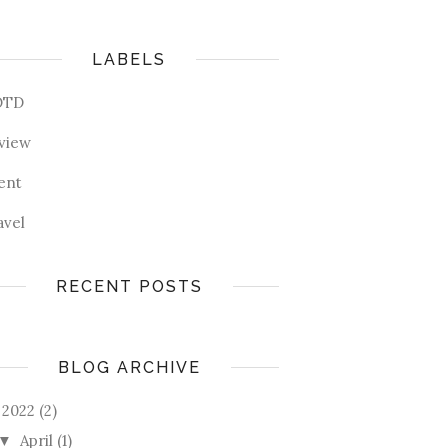
LABELS
OTD
view
ent
avel
RECENT POSTS
BLOG ARCHIVE
2022
(2)
April
(1)
▼